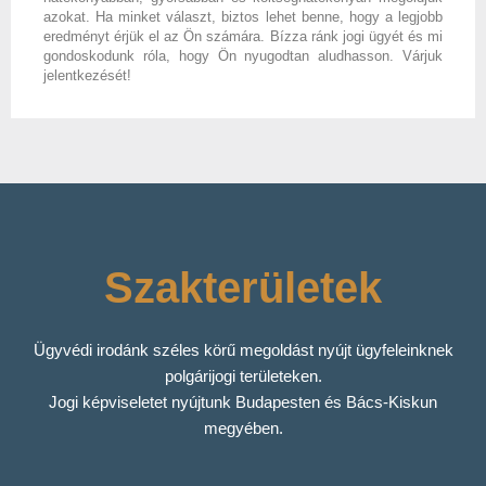
azokat. Ha minket választ, biztos lehet benne, hogy a legjobb
eredményt érjük el az Ön számára. Bízza ránk jogi ügyét és mi
gondoskodunk róla, hogy Ön nyugodtan aludhasson. Várjuk
jelentkezését!
Szakterületek
Ügyvédi irodánk széles körű megoldást nyújt ügyfeleinknek
polgárijogi területeken.
Jogi képviseletet nyújtunk Budapesten és Bács-Kiskun
megyében.