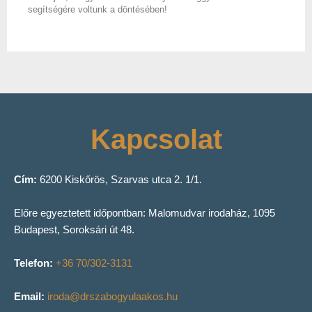
segítségére voltunk a döntésében!
Kapcsolat
Cím:
6200 Kiskőrös, Szarvas utca 2. 1/1.
Előre egyeztetett időpontban: Malomudvar irodaház, 1095
Budapest, Soroksári út 48.
Telefon:
+36 70/302-3131
Email:
iroda@drszabogyulaakos.hu