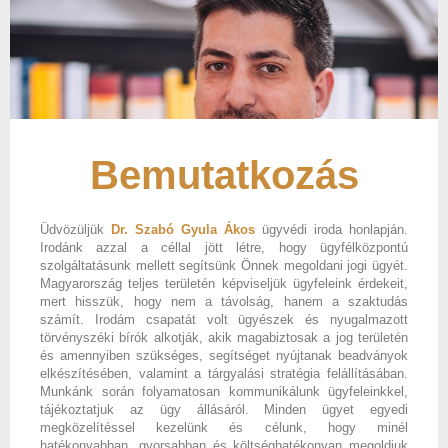
Bemutatkozás
Üdvözüljük
Dr. Szabó Gyula Ákos
ügyvédi iroda honlapján.
Irodánk azzal a céllal jött létre, hogy ügyfélközpontú
szolgáltatásunk mellett segítsünk Önnek megoldani jogi ügyét.
Magyarország teljes területén képviseljük ügyfeleink érdekeit,
mert hisszük, hogy nem a távolság, hanem a szaktudás
számít. Irodám csapatát volt ügyészek és nyugalmazott
törvényszéki bírók alkotják, akik magabiztosak a jog területén
és amennyiben szükséges, segítséget nyújtanak beadványok
elkészítésében, valamint a tárgyalási stratégia felállításában.
Munkánk során folyamatosan kommunikálunk ügyfeleinkkel,
tájékoztatjuk az ügy állásáról. Minden ügyet egyedi
megközelítéssel kezelünk és célunk, hogy minél
hatékonyabban, gyorsabban és költséghatékonyan megoldjuk