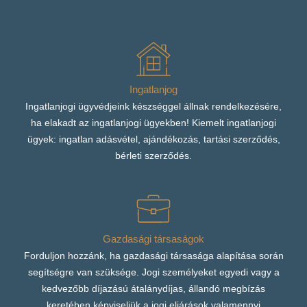
Ingatlanjog
Ingatlanjogi ügyvédjeink készséggel állnak rendelkezésére,
ha elakadt az ingatlanjogi ügyekben! Kiemelt ingatlanjogi
ügyek: ingatlan adásvétel, ajándékozás, tartási szerződés,
bérleti szerződés.
Gazdasági társaságok
Forduljon hozzánk, ha gazdasági társasága alapítása során
segítségre van szüksége. Jogi személyeket egyedi vagy a
kedvezőbb díjazású átalánydíjas, állandó megbízás
keretében képviseljük a jogi eljárások valamennyi