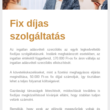
Fix díjas
szolgáltatás
Az ingatlan adásvételi szerződés az egyik legkedveltebb
fixdíjas szolgáltatásunk. Irodánk meghatározott esetekben, az
ingatlan értékétől függetlenül, 170.000 Ft-os fix áron vállalja az
ingatlan adásvételi szerződés elkészítését.
A követeléskezeléseket, mint a fizetési meghagyásos eljárás
megindítása, 50.000 Ft-os fix díjjal számoljuk, így tisztában
lehet a teljes folyamat költségeivel.
Gazdasági társaságok létesítését, módosítását továbbra is
fixdíjas megközelítéssel kívánjuk ellátni, hogy stabilan tudjon
velünk számolni.
Reméljük, hogy ezek az előnyök meggyőzőek voltak és